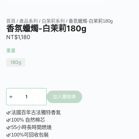
首頁
/
產品系列
/
白茉莉系列
/ 香氛蠟燭-白茉莉180g
香氛蠟燭-白茉莉180g
NT$
1,180
重量
180g
加入購物車
🌿法國百年古法獨特香氣
🌿100% 自然棉芯
🌿55小時長時間燃燒
🌿100%可回收包裝