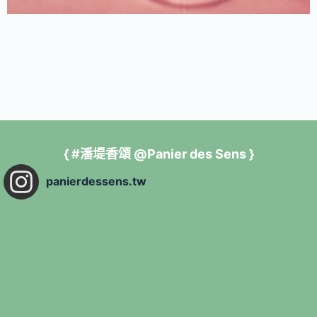
{ #潘堤香頌 @Panier des Sens }
panierdessens.tw