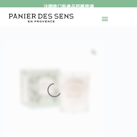
法國進口新產品即將登場
跳
至
最新活動
官網獨家
送禮專區
身體保養
手足保養
精緻香氛
產品系列
主
要
內
容