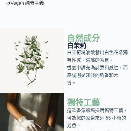
🌿Vegan 純素主義
自然成分
白茉莉
白茉莉精油散發出白色花朵獨
有性感、濃郁的香氣。
香氣中調充滿詩意和感性，而
基調則是淡淡的麝香和木
香。
獨特工藝
這款香氛蠟燭採用獨特工藝，
可為您的家帶來近 55 小時的
芳香。