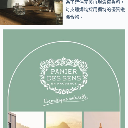
為了確保完美再現濃縮香料，
每支蠟燭均採用獨特的優質蠟
混合物。