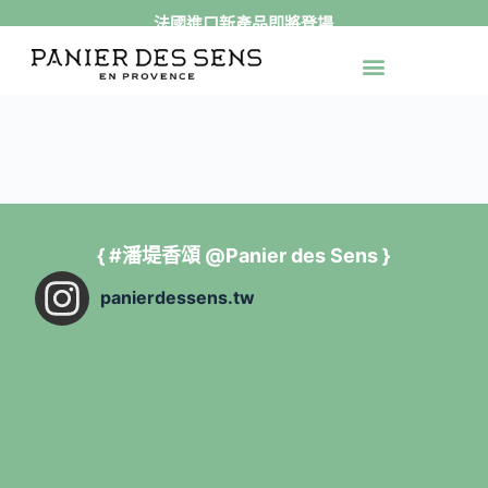
法國進口新產品即將登場
跳
至
最新活動
官網獨家
送禮專區
身體保養
手足保養
精緻香氛
產品系列
主
要
內
容
{ #潘堤香頌 @Panier des Sens }
panierdessens.tw