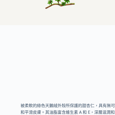
被柔軟的綠色天鵝絨外殼所保護的甜杏仁，具有無可
和平滑皮膚。其油脂富含維生素 A 和 E，深層滋潤