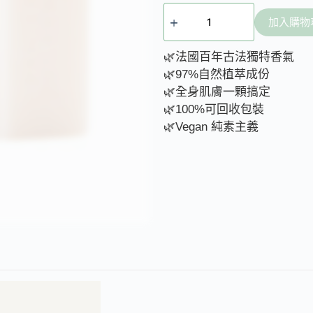
加入購物
🌿法國百年古法獨特香氣
🌿97%自然植萃成份
🌿全身肌膚一顆搞定
🌿100%可回收包裝
🌿Vegan 純素主義