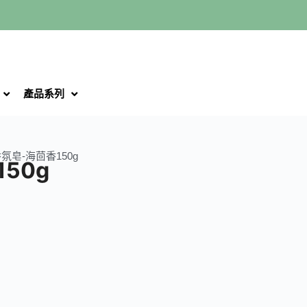
產品系列
香氛皂-海茴香150g
50g