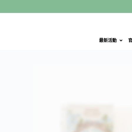
跳
至
主
要
內
最新活動
容