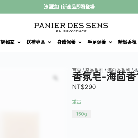
法國進口新產品即將登場
官網獨家
送禮專區
身體保養
手足保養
精緻香氛
首頁
/
產品系列
/
海茴香系列
/ 
香氛皂-海茴香1
NT$
290
重量
150g