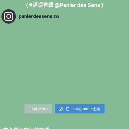
{ #潘堤香頌 @Panier des Sens }
panierdessens.tw
Load More
在 Instagram 上追蹤