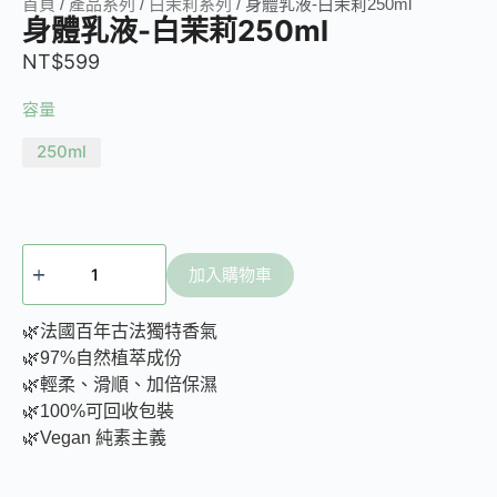
首頁
/
產品系列
/
白茉莉系列
/ 身體乳液-白茉莉250ml
身體乳液-白茉莉250ml
NT$
599
容量
250ml
加入購物車
🌿法國百年古法獨特香氣
🌿97%自然植萃成份
🌿輕柔、滑順、加倍保濕
🌿100%可回收包裝
🌿Vegan 純素主義