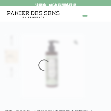
法國進口新產品即將登場
跳
至
最新活動
官網獨家
送禮專區
身體保養
手足保養
精緻香氛
產品系列
主
要
內
容