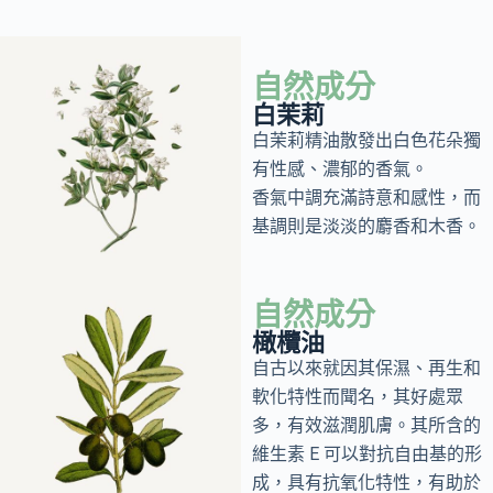
自然成分
白茉莉
白茉莉精油散發出白色花朵獨
有性感、濃郁的香氣。
香氣中調充滿詩意和感性，而
基調則是淡淡的麝香和木香。
自然成分
橄欖油
自古以來就因其保濕、再生和
軟化特性而聞名，其好處眾
多，有效滋潤肌膚。其所含的
維生素 E 可以對抗自由基的形
成，具有抗氧化特性，有助於