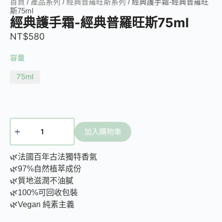
首頁
/
產品系列
/
經典普羅旺斯系列
/ 經典護手霜-經典普羅旺
斯75ml
經典護手霜-經典普羅旺斯75ml
NT$
580
容量
75ml
加入購物車
🌿法國百年古法獨特香氣
🌿97%自然植萃成份
🌿質地滋潤不油膩
🌿100%可回收包裝
🌿Vegan 純素主義