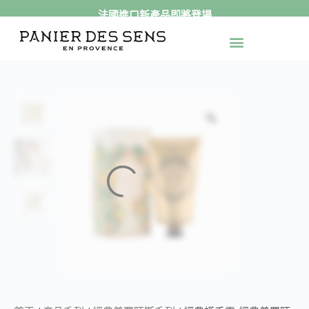
法國進口新產品即將登場
跳
至
最新活動
官網獨家
送禮專區
身體保養
手足保養
精緻香氛
產品系列
主
要
內
容