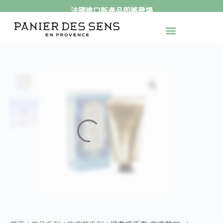
法國進口新產品即將登場
跳
至
最新活動
官網獨家
送禮專區
身體保養
手足保養
精緻香氛
產品系列
主
要
內
容