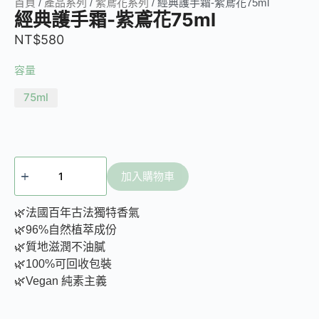
首頁
/
產品系列
/
紫鳶花系列
/ 經典護手霜-紫鳶花75ml
經典護手霜-紫鳶花75ml
NT$
580
容量
75ml
加入購物車
🌿法國百年古法獨特香氣
🌿96%自然植萃成份
🌿質地滋潤不油膩
🌿100%可回收包裝
🌿Vegan 純素主義