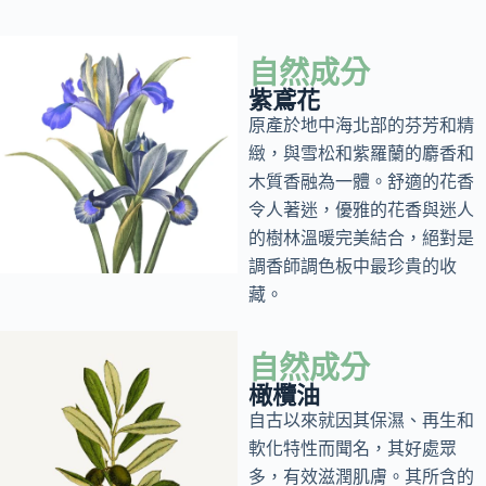
自然成分
紫鳶花
原產於地中海北部的芬芳和精
緻，與雪松和紫羅蘭的麝香和
木質香融為一體。舒適的花香
令人著迷，優雅的花香與迷人
的樹林溫暖完美結合，絕對是
調香師調色板中最珍貴的收
藏。
自然成分
橄欖油
自古以來就因其保濕、再生和
軟化特性而聞名，其好處眾
多，有效滋潤肌膚。其所含的