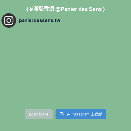
{ #潘堤香頌 @Panier des Sens }
panierdessens.tw
Load More
在 Instagram 上追蹤