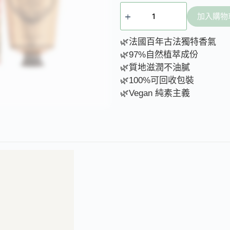
加入購物
🌿法國百年古法獨特香氣
🌿97%自然植萃成份
🌿質地滋潤不油膩
🌿100%可回收包裝
🌿Vegan 純素主義