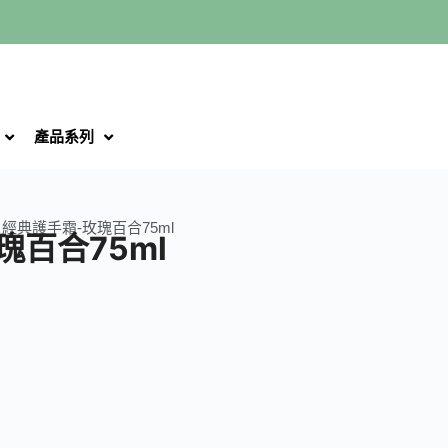
產品系列
/ 經典護手霜-玫瑰百合75ml
瑰百合75ml