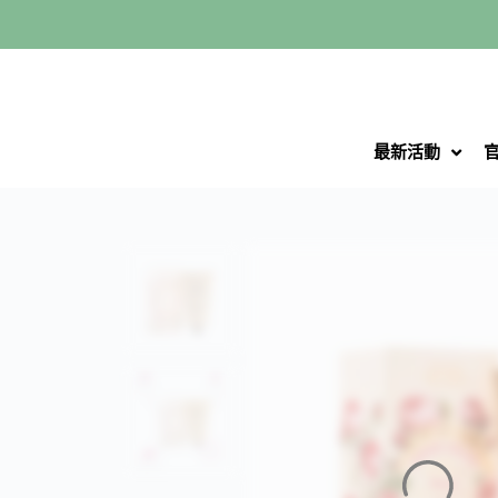
跳
至
主
要
內
最新活動
容