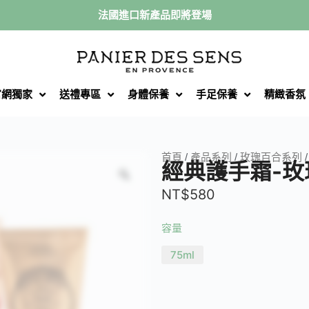
法國進口新產品即將登場
官網獨家
送禮專區
身體保養
手足保養
精緻香氛
首頁
/
產品系列
/
玫瑰百合系列
經典護手霜-玫
NT$
580
容量
75ml