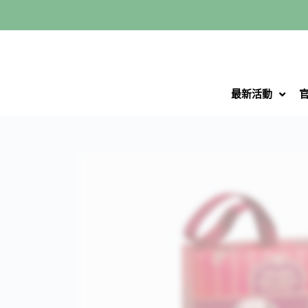
跳
至
主
要
內
最新活動
容