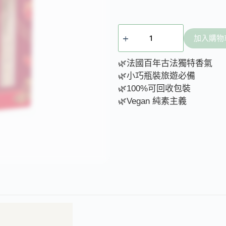
加入購物
🌿法國百年古法獨特香氣
🌿小巧瓶裝旅遊必備
🌿100%可回收包裝
🌿Vegan 純素主義