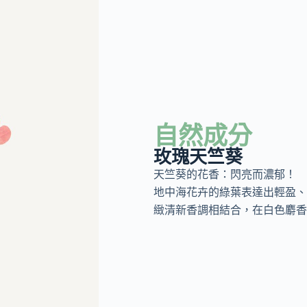
自然成分
玫瑰天竺葵
天竺葵的花香：閃亮而濃郁！
地中海花卉的綠葉表達出輕盈、
緻清新香調相結合，在白色麝香