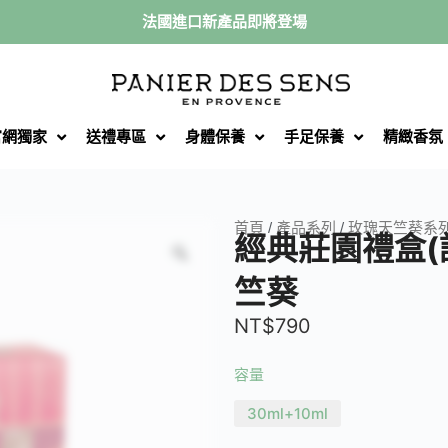
法國進口新產品即將登場
官網獨家
送禮專區
身體保養
手足保養
精緻香氛
首頁
/
產品系列
/
玫瑰天竺葵系
經典莊園禮盒(
竺葵
NT$
790
容量
30ml+10ml