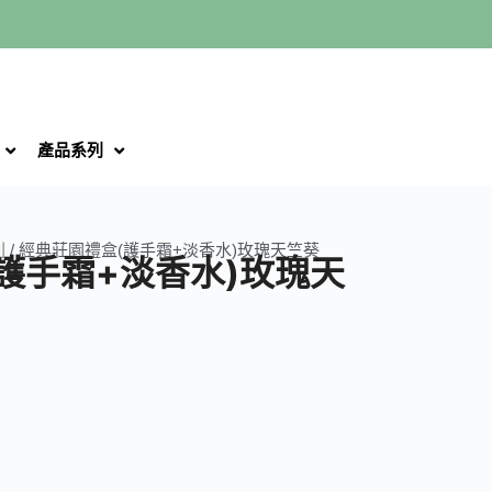
產品系列
列
/ 經典莊園禮盒(護手霜+淡香水)玫瑰天竺葵
護手霜+淡香水)玫瑰天