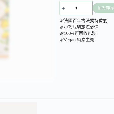
加入購物
🌿法國百年古法獨特香氣
🌿小巧瓶裝旅遊必備
🌿100%可回收包裝
🌿Vegan 純素主義