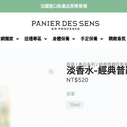
法國進口新產品即將登場
官網獨家
送禮專區
身體保養
手足保養
精緻香氛
首頁
/
產品系列
/
經典普羅旺斯
淡香水-經典普
NT$
520
容量
10ml