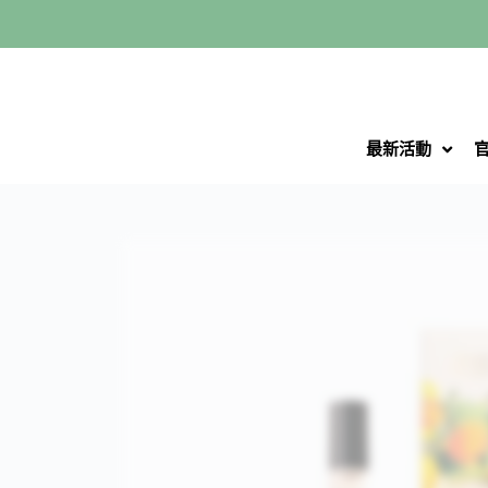
跳
至
主
要
內
最新活動
容