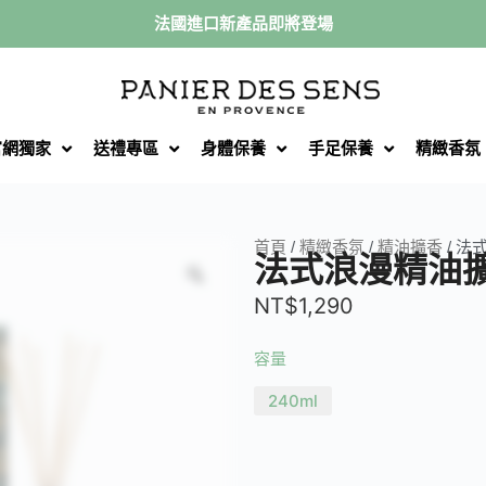
法國進口新產品即將登場
官網獨家
送禮專區
身體保養
手足保養
精緻香氛
首頁
/
精緻香氛
/
精油擴香
/ 法
法式浪漫精油
NT$
1,290
容量
240ml