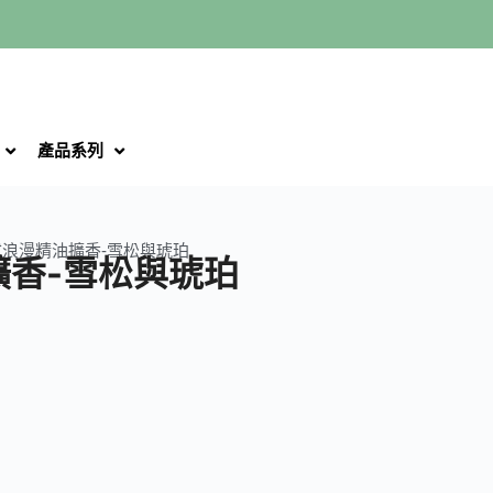
產品系列
式浪漫精油擴香-雪松與琥珀
擴香-雪松與琥珀