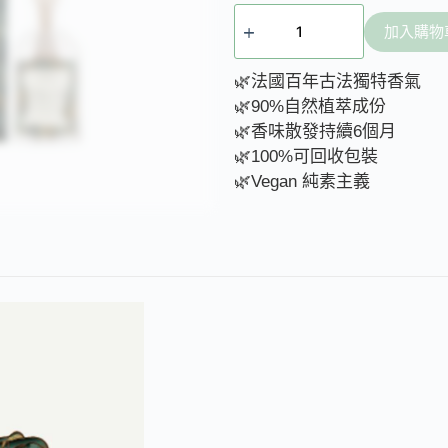
加入購物
🌿法國百年古法獨特香氣
🌿90%自然植萃成份
🌿香味散發持續6個月
🌿100%可回收包裝
🌿Vegan 純素主義