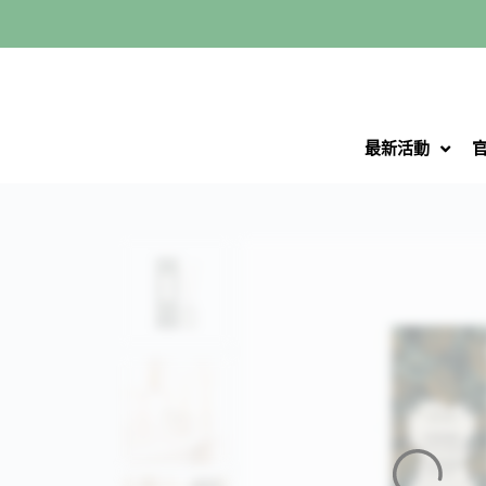
跳
至
主
要
內
最新活動
容