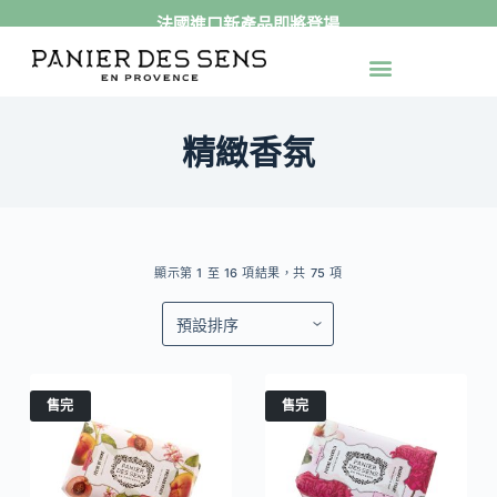
法國進口新產品即將登場
跳
至
最新活動
官網獨家
送禮專區
身體保養
手足保養
精緻香氛
產品系列
主
要
內
精緻香氛
容
顯示第 1 至 16 項結果，共 75 項
售完
售完