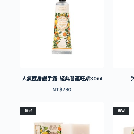
人氣隨身護手霜-經典普羅旺斯30ml
NT$
280
售完
售完