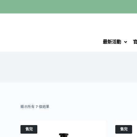
跳
至
主
要
內
最新活動
容
顯示所有 7 個結果
售完
售完