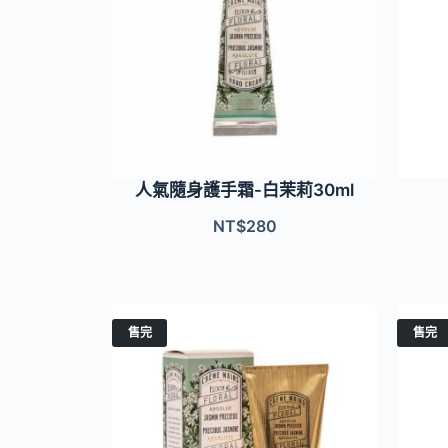
人氣隨身護手霜-白茉莉30ml
NT$
280
售完
售完