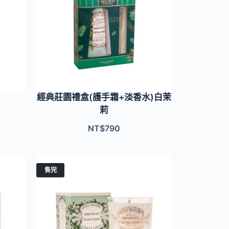
經典莊園禮盒(護手霜+淡香水)白茉
莉
NT$
790
售完