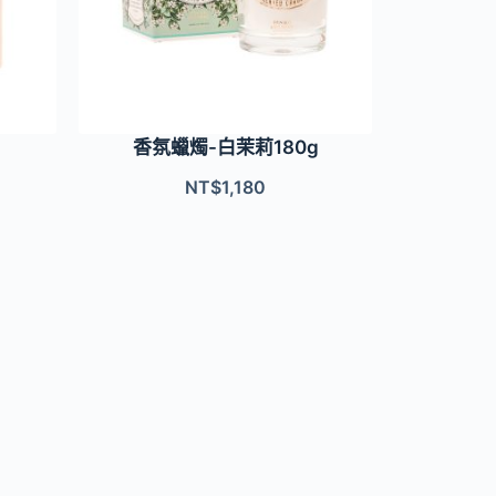
香氛蠟燭-白茉莉180g
NT$
1,180