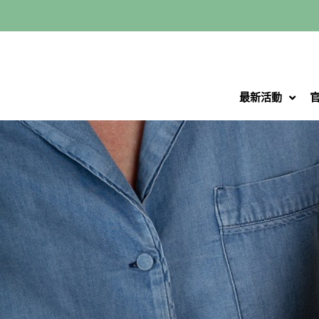
跳
至
主
要
內
最新活動
容